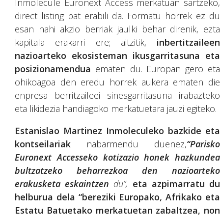
Inmolecule Euronext Access merkatuan sartzeko,
direct listing bat erabili da. Formatu horrek ez du
esan nahi akzio berriak jaulki behar direnik, ezta
kapitala erakarri ere; aitzitik,
inbertitzaileen
nazioarteko ekosisteman ikusgarritasuna eta
posizionamendua
ematen du. Europan gero eta
ohikoagoa den eredu horrek aukera ematen die
enpresa berritzaileei sinesgarritasuna irabazteko
eta likidezia handiagoko merkatuetara jauzi egiteko.
Estanislao Martinez Inmoleculeko bazkide eta
kontseilariak
nabarmendu duenez,
“Parisko
Euronext Accesseko kotizazio honek hazkundea
bultzatzeko beharrezkoa den nazioarteko
erakusketa eskaintzen
du”,
eta azpimarratu d
helburua dela “bereziki Europako, Afrikako eta
Estatu Batuetako merkatuetan zabaltzea, non