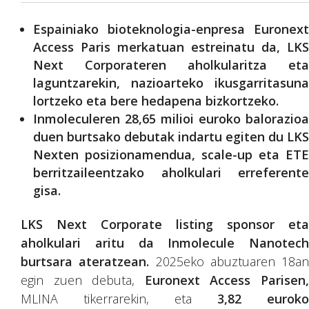
Espainiako bioteknologia-enpresa Euronext
Access Paris merkatuan estreinatu da, LKS
Next Corporateren aholkularitza eta
laguntzarekin, nazioarteko ikusgarritasuna
lortzeko eta bere hedapena bizkortzeko.
Inmoleculeren 28,65 milioi euroko balorazioa
duen burtsako debutak indartu egiten du LKS
Nexten posizionamendua, scale-up eta ETE
berritzaileentzako aholkulari erreferente
gisa.
LKS Next Corporate listing sponsor eta
aholkulari aritu da Inmolecule Nanotech
burtsara ateratzean.
2025eko abuztuaren 18an
egin zuen debuta,
Euronext Access Parisen
MLINA tikerrarekin, eta
3,82 euroko