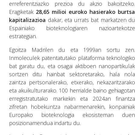
erreferentziazko prezioa du akzio bakoitzeko.
Eragiketak
28,65 milioi euroko hasierako burtsa
kapitalizazioa
dakar, eta urrats bat markatzen du
Espainiako bioteknologiaren nazioartekotze
estrategian.
Egoitza Madrilen du eta 1999an sortu zen.
Inmoleculek patentatutako plataforma teknologiko
bat garatu du, eta osagai aktiboen nanopartikulak
sortzen ditu hainbat sektoretarako, hala nola
zaintza pertsonalerako, etxerako, nekazaritzarako
eta akuikulturarako. 100 herrialde baino gehiagotan
erregistratutako markekin eta 2024an finantza
zifretan hobekuntza nabarmenarekin, konpainiak
Europako bioteknologia ekosisteman duen
posizionamendua indartu du.