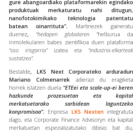
gure abangoardiako plataformarekin egindako
produktuak merkaturatu nahi ditugun,
nanofotokimikako teknologia patentatu
batean oinarrituta”.
Martinezek gaineratu
duenez
,
“hedapen globalaren ”
helburua da
Inmolekularen babes zientifikoa duen plataforma
“oso irisgarria”
izatea eta
“industria-elkarteak
sustatzea”.
Bestalde
,
LKS Next Corporateko arduradun
Mariano Colmenarrek
adierazi du eragiketa
horrek islatzen duela
“ETEei eta scale-up-ei beren
hazkunde prozesuetan eta kapital
merkatuetarako sarbidean laguntzeko
konpromisoa”
.
Enpresa
LKS Nexten
integratuta
dago, eta Corporate Finance Advisoryn eta kapital
merkatuetan espezializatutako dibisio bat du,