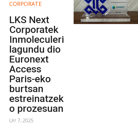
CORPORATE
LKS Next
Corporatek
Inmoleculeri
lagundu dio
Euronext
Access
Paris-eko
burtsan
estreinatzek
o prozesuan
Urr 7, 2025