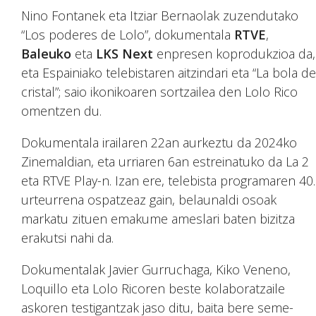
Nino Fontanek eta Itziar Bernaolak zuzendutako
“Los poderes de Lolo”, dokumentala
RTVE
,
Baleuko
eta
LKS Next
enpresen koprodukzioa da,
eta Espainiako telebistaren aitzindari eta “La bola de
cristal”; saio ikonikoaren sortzailea den Lolo Rico
omentzen du.
Dokumentala irailaren 22an aurkeztu da 2024ko
Zinemaldian, eta urriaren 6an estreinatuko da La 2
eta RTVE Play-n. Izan ere, telebista programaren 40.
urteurrena ospatzeaz gain, belaunaldi osoak
markatu zituen emakume ameslari baten bizitza
erakutsi nahi da.
Dokumentalak Javier Gurruchaga, Kiko Veneno,
Loquillo eta Lolo Ricoren beste kolaboratzaile
askoren testigantzak jaso ditu, baita bere seme-