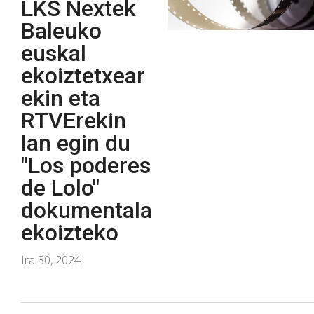
LKS Nextek
Baleuko
euskal
ekoiztetxear
ekin eta
RTVErekin
lan egin du
"Los poderes
de Lolo"
dokumentala
ekoizteko
Ira 30, 2024