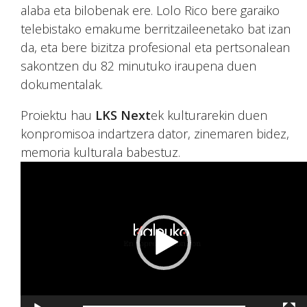
alaba eta bilobenak ere. Lolo Rico bere garaiko
telebistako emakume berritzaileenetako bat izan
da, eta bere bizitza profesional eta pertsonalean
sakontzen du 82 minutuko iraupena duen
dokumentalak.
Proiektu hau
LKS Next
ek kulturarekin duen
konpromisoa indartzera dator, zinemaren bidez,
memoria kulturala babestuz.
Bideo
erreproduzigailua