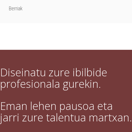
Berriak
Diseinatu zure ibilbide
profesionala gurekin.
Eman lehen pausoa eta
jarri zure talentua martxan.