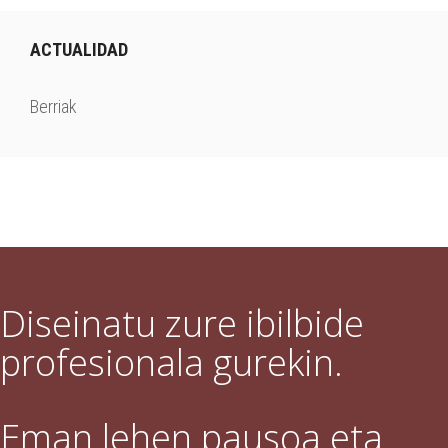
ACTUALIDAD
Berriak
Diseinatu zure ibilbide
profesionala gurekin.
Eman lehen pausoa eta