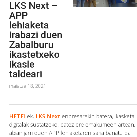
LKS Next –
APP
lehiaketa
irabazi duen
Zabalburu
ikastetxeko
ikasle
taldeari
maiatza 18, 2021
HETEL
ek,
LKS Next
enpresarekin batera, ikasketa
digitalak sustatzeko, batez ere emakumeen artean,
abian jarri duen APP lehiaketaren saria banatu da