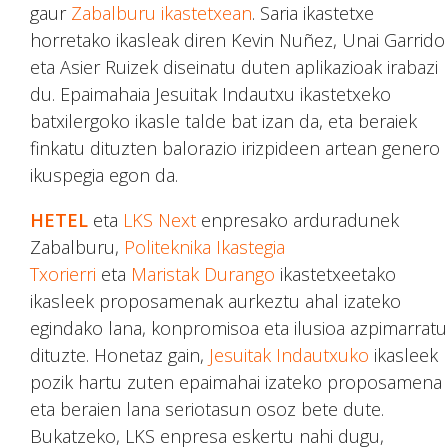
gaur
Zabalburu ikastetxean
. Saria ikastetxe
horretako ikasleak diren Kevin Nuñez, Unai Garrido
eta Asier Ruizek diseinatu duten aplikazioak irabazi
du. Epaimahaia Jesuitak Indautxu ikastetxeko
batxilergoko ikasle talde bat izan da, eta beraiek
finkatu dituzten balorazio irizpideen artean genero
ikuspegia egon da.
HETEL
eta
LKS Next
enpresako arduradunek
Zabalburu,
Politeknika Ikastegia
Txorierri
eta
Maristak Durango
ikastetxeetako
ikasleek proposamenak aurkeztu ahal izateko
egindako lana, konpromisoa eta ilusioa azpimarratu
dituzte. Honetaz gain,
Jesuitak Indautxuko
ikasleek
pozik hartu zuten epaimahai izateko proposamena
eta beraien lana seriotasun osoz bete dute.
Bukatzeko, LKS enpresa eskertu nahi dugu,