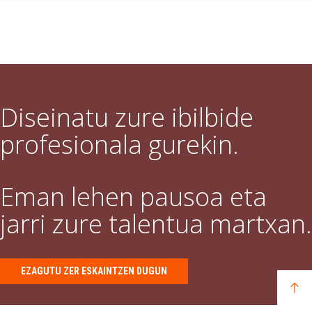
Diseinatu zure ibilbide
profesionala gurekin.
Eman lehen pausoa eta
jarri zure talentua martxan.
EZAGUTU ZER ESKAINTZEN DUGUN