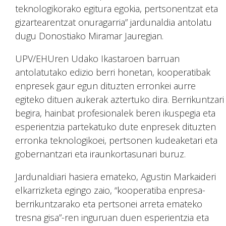
teknologikorako egitura egokia, pertsonentzat eta
gizartearentzat onuragarria” jardunaldia antolatu
dugu Donostiako Miramar Jauregian.
UPV/EHUren Udako Ikastaroen barruan
antolatutako edizio berri honetan, kooperatibak
enpresek gaur egun dituzten erronkei aurre
egiteko dituen aukerak aztertuko dira. Berrikuntzari
begira, hainbat profesionalek beren ikuspegia eta
esperientzia partekatuko dute enpresek dituzten
erronka teknologikoei, pertsonen kudeaketari eta
gobernantzari eta iraunkortasunari buruz.
Jardunaldiari hasiera emateko, Agustin Markaideri
elkarrizketa egingo zaio, “kooperatiba enpresa-
berrikuntzarako eta pertsonei arreta emateko
tresna gisa”-ren inguruan duen esperientzia eta