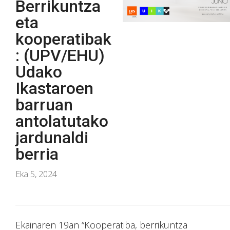
Berrikuntza
eta
kooperatibak
: (UPV/EHU)
Udako
Ikastaroen
barruan
antolatutako
jardunaldi
berria
Eka 5, 2024
Ekainaren 19an “Kooperatiba, berrikuntza