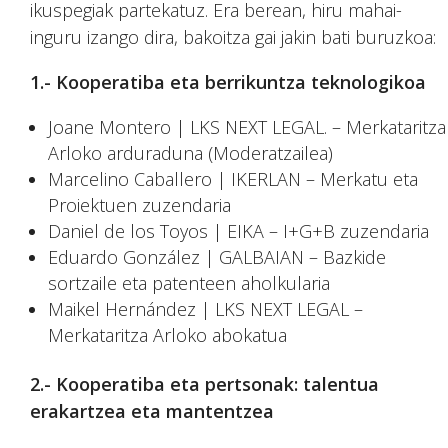
ikuspegiak partekatuz. Era berean, hiru mahai-
inguru izango dira, bakoitza gai jakin bati buruzkoa:
1.- Kooperatiba eta berrikuntza teknologikoa
Joane Montero | LKS NEXT LEGAL. – Merkataritza
Arloko arduraduna (Moderatzailea)
Marcelino Caballero | IKERLAN – Merkatu eta
Proiektuen zuzendaria
Daniel de los Toyos | EIKA – I+G+B zuzendaria
Eduardo González | GALBAIAN – Bazkide
sortzaile eta patenteen aholkularia
Maikel Hernández | LKS NEXT LEGAL –
Merkataritza Arloko abokatua
2.- Kooperatiba eta pertsonak: talentua
erakartzea eta mantentzea