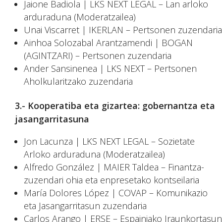
Jaione Badiola | LKS NEXT LEGAL – Lan arloko
arduraduna (Moderatzailea)
Unai Viscarret | IKERLAN – Pertsonen zuzendaria
Ainhoa Solozabal Arantzamendi | BOGAN
(AGINTZARI) – Pertsonen zuzendaria
Ander Sansinenea | LKS NEXT – Pertsonen
Aholkularitzako zuzendaria
3.- Kooperatiba eta gizartea: gobernantza eta
jasangarritasuna
Jon Lacunza | LKS NEXT LEGAL – Sozietate
Arloko arduraduna (Moderatzailea)
Alfredo González | MAIER Taldea – Finantza-
zuzendari ohia eta enpresetako kontseilaria
María Dolores López | COVAP – Komunikazio
eta Jasangarritasun zuzendaria
Carlos Arango | ERSE – Espainiako Iraunkortasun