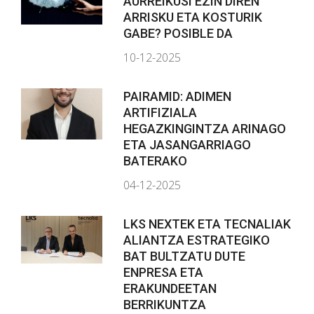
AURREIKUSI EZIN DIREN
ARRISKU ETA KOSTURIK
GABE? POSIBLE DA
10-12-2025
PAIRAMID: ADIMEN
ARTIFIZIALA
HEGAZKINGINTZA ARINAGO
ETA JASANGARRIAGO
BATERAKO
04-12-2025
LKS NEXTEK ETA TECNALIAK
ALIANTZA ESTRATEGIKO
BAT BULTZATU DUTE
ENPRESA ETA
ERAKUNDEETAN
BERRIKUNTZA