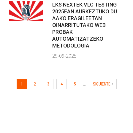
LKS NEXTEK VLC TESTING
2025EAN AURKEZTUKO DU
AAKO ERAGILEETAN
OINARRITUTAKO WEB
PROBAK
AUTOMATIZATZEKO
METODOLOGIA
29-09-2025
1
...
2
3
4
5
SIGUIENTE