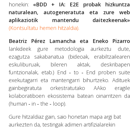
honekin:
«BDD + IA: E2E probak hizkuntza
naturalean, autogeneratuta eta zure web
aplikaziotik mantendu daitezkeenak»
(Kontsultatu hemen hitzaldia).
Beatriz Pérez Lamancha eta Eneko Pizarro
lankideek gure metodologia aurkeztu dute,
ezagutza sakabanatua (bideoak, erabiltzailearen
eskuliburuak, bileren aktak, deskribapen
funtzionalak, etab.) End ‑ to ‑ End proben suite
exekutagarri eta mantengarri bihurtzeko. Adituek
gainbegiratuta orkestratutako AAko eragile
kolaboratiboen ekosistema batean oinarritzen da
(human ‑ in ‑ the ‑ loop).
Gure hitzaldiaz gain, saio honetan mapa argi bat
aurkezten da, testingak adimen artifizialarekin