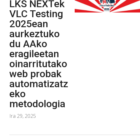
LKS NEXTek
VLC Testing
2025ean
aurkeztuko
du AAko
eragileetan
oinarritutako
web probak
automatizatz
eko
metodologia
Ira 29, 2025