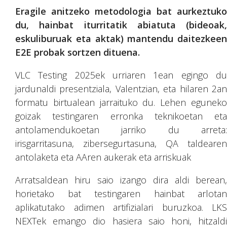
Eragile anitzeko metodologia bat aurkeztuko
du, hainbat iturritatik abiatuta (bideoak,
eskuliburuak eta aktak) mantendu daitezkeen
E2E probak sortzen dituena.
VLC Testing 2025ek urriaren 1ean egingo du
jardunaldi presentziala, Valentzian, eta hilaren 2an
formatu birtualean jarraituko du. Lehen eguneko
goizak testingaren erronka teknikoetan eta
antolamendukoetan jarriko du arreta:
irisgarritasuna, zibersegurtasuna, QA taldearen
antolaketa eta AAren aukerak eta arriskuak
Arratsaldean hiru saio izango dira aldi berean,
horietako bat testingaren hainbat arlotan
aplikatutako adimen artifizialari buruzkoa. LKS
NEXTek emango dio hasiera saio honi, hitzaldi