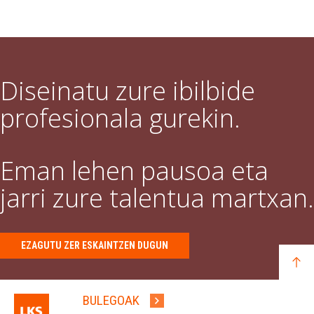
Diseinatu zure ibilbide
profesionala gurekin.
Eman lehen pausoa eta
jarri zure talentua martxan.
EZAGUTU ZER ESKAINTZEN DUGUN
BULEGOAK