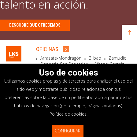
talento en acción.
DESCUBRE QUÉ OFRECEMOS
OFICINAS
Arrasate-Mondragón
Bilbao
Zamudio
Donostia-San Sebastián
Vitoria-Gasteiz
Madrid
El Astillero
Bidart
Uso de cookies
Utilizamos cookies propias y de terceros para analizar el uso del
SEDE SOCIAL
sitio web y mostrarte publicidad relacionada con tus
Goiru, 7 Arrasate-Mondragón
preferencias sobre la base de un perfil elaborado a partir de tus
CP 20500 GIPUZKOA – SPAIN
hábitos de navegación (por ejemplo, páginas visitadas).
+34 900 84 14 14
Política de cookies
.
info@lksnext.com
CONFIGURAR
Aviso legal
Portal de privacidad
© LKS Next 2026