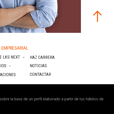
 EMPRESARIAL
E LKS NEXT
HAZ CARRERA
IOS
NOTICIAS
CONTACTAR
CACIONES
sobre la base de un perfil elaborado a partir de tus hábitos de
nformación