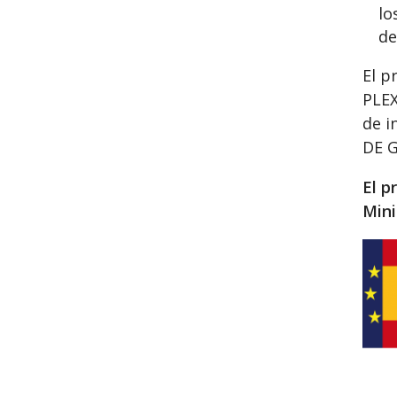
lo
de
El p
PLEX
de 
DE 
El p
Mini