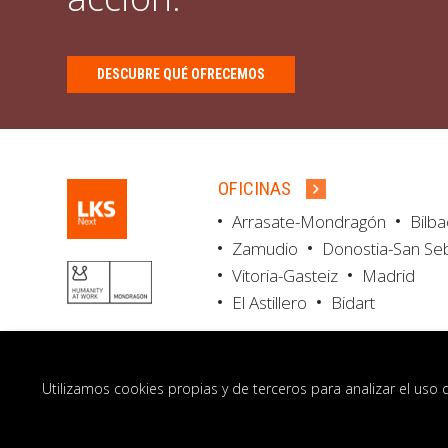
DESCUBRE QUÉ OFRECEMOS
OFICINAS
Arrasate-Mondragón
Bilb
Zamudio
Donostia-San Se
Vitoria-Gasteiz
Madrid
El Astillero
Bidart
Utilizamos cookies propias y de terceros para analizar el uso 
© LKS Next 2026
Aviso legal
Portal de 