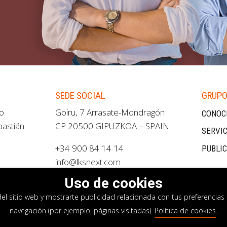
SEDE SOCIAL
GRUPO
ao
Goiru, 7 Arrasate-Mondragón
CONOC
bastián
CP 20500 GIPUZKOA – SPAIN
SERVIC
+34 900 84 14 14
PUBLI
info@lksnext.com
Uso de cookies
del sitio web y mostrarte publicidad relacionada con tus preferencias 
navegación (por ejemplo, páginas visitadas).
Política de cookies
.
privacidad
Política de cookies
Sistema interno i