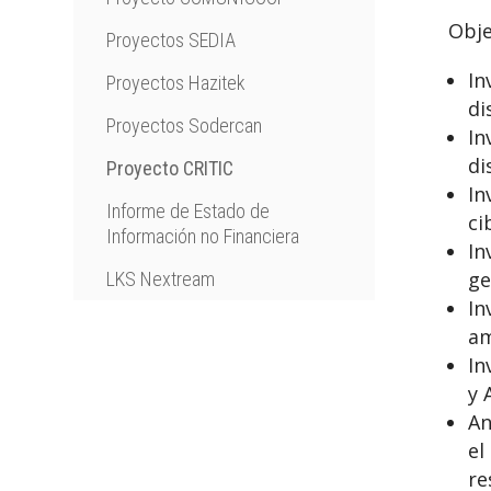
Obje
Proyectos SEDIA
In
Proyectos Hazitek
di
Proyectos Sodercan
In
di
Proyecto CRITIC
In
Informe de Estado de
ci
Información no Financiera
In
ge
LKS Nextream
In
am
In
y 
An
el
re