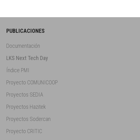
PUBLICACIONES
Documentación
LKS Next Tech Day
Índice PMI
Proyecto COMUNICOOP
Proyectos SEDIA
Proyectos Hazitek
Proyectos Sodercan
Proyecto CRITIC