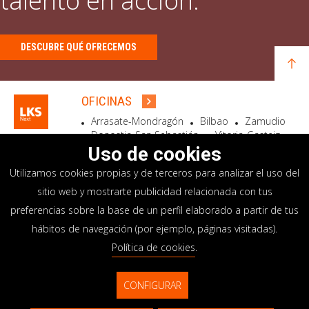
talento en acción.
DESCUBRE QUÉ OFRECEMOS
OFICINAS
Arrasate-Mondragón
Bilbao
Zamudio
Donostia-San Sebastián
Vitoria-Gasteiz
Madrid
El Astillero
Bidart
Uso de cookies
Utilizamos cookies propias y de terceros para analizar el uso del
SEDE SOCIAL
sitio web y mostrarte publicidad relacionada con tus
Goiru, 7 Arrasate-Mondragón
preferencias sobre la base de un perfil elaborado a partir de tus
CP 20500 GIPUZKOA – SPAIN
hábitos de navegación (por ejemplo, páginas visitadas).
+34 900 84 14 14
Política de cookies
.
info@lksnext.com
CONFIGURAR
Aviso legal
Portal de privacidad
© LKS Next 2026