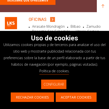
DESCUBRE QUÉ OFRECEMOS
OFICINAS
Arrasate-Mondragón
Bilbao
Zamudio
Donostia-San Sebastián
Vitoria-Gasteiz
Madrid
El Astillero
Bidart
Uso de cookies
Utilizamos cookies propias y de terceros para analizar el uso del
SEDE SOCIAL
sitio web y mostrarte publicidad relacionada con tus
Goiru, 7 Arrasate-Mondragón
preferencias sobre la base de un perfil elaborado a partir de tus
CP 20500 GIPUZKOA – SPAIN
hábitos de navegación (por ejemplo, páginas visitadas).
+34 900 84 14 14
Política de cookies
.
info@lksnext.com
CONFIGURAR
Aviso legal
Portal de privacidad
© LKS Next 2026
Política de cookies
Sistema interno información
RECHAZAR COOKIES
ACEPTAR COOKIES
Contacto
CONTACTAR
CONTÁCTANOS