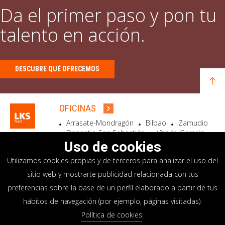
Da el primer paso y pon tu
talento en acción.
DESCUBRE QUÉ OFRECEMOS
OFICINAS
Arrasate-Mondragón
Bilbao
Zamudio
Donostia-San Sebastián
Vitoria-Gasteiz
Madrid
El Astillero
Bidart
Uso de cookies
Utilizamos cookies propias y de terceros para analizar el uso del
SEDE SOCIAL
sitio web y mostrarte publicidad relacionada con tus
Goiru, 7 Arrasate-Mondragón
preferencias sobre la base de un perfil elaborado a partir de tus
CP 20500 GIPUZKOA – SPAIN
hábitos de navegación (por ejemplo, páginas visitadas).
+34 900 84 14 14
Política de cookies
.
info@lksnext.com