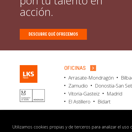
pon tu talento en
acción.
DESCUBRE QUÉ OFRECEMOS
OFICINAS
Arrasate-Mondragón
Bilb
Zamudio
Donostia-San Se
Vitoria-Gasteiz
Madrid
El Astillero
Bidart
Utilizamos cookies propias y de terceros para analizar el uso 