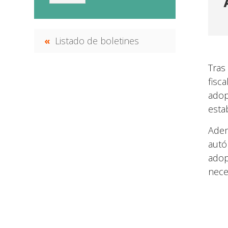
Listado de boletines
Tras
fisca
adop
esta
Adem
autó
adop
nece