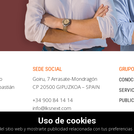
SEDE SOCIAL
GRUPO
ao
Goiru, 7 Arrasate-Mondragón
CONOC
bastián
CP 20500 GIPUZKOA – SPAIN
SERVIC
+34 900 84 14 14
PUBLI
info@lksnext.com
Uso de cookies
del sitio web y mostrarte publicidad relacionada con tus preferencias 