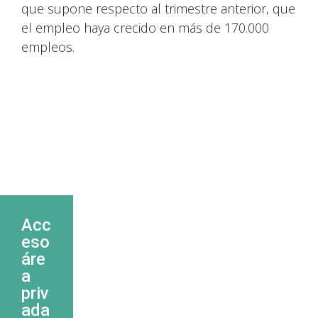
que supone respecto al trimestre anterior, que
el empleo haya crecido en más de 170.000
empleos.
Acc
eso
áre
a
priv
ada