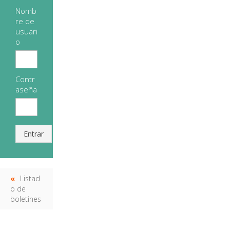
Nomb
re de
usuari
o
Contr
aseña
Entrar
Listad
o de
boletines