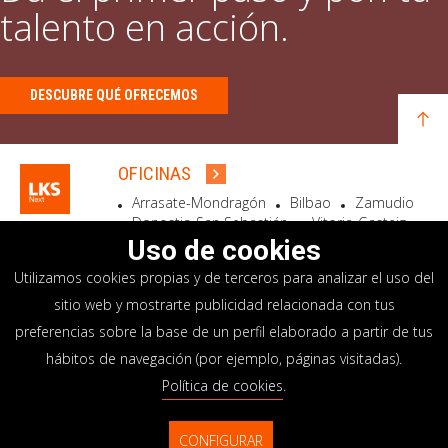
talento en acción.
DESCUBRE QUÉ OFRECEMOS
OFICINAS
Arrasate-Mondragón
Bilbao
Zamudio
Donostia-San Sebastián
Vitoria-Gasteiz
Madrid
El Astillero
Bidart
Uso de cookies
Utilizamos cookies propias y de terceros para analizar el uso del
SEDE SOCIAL
sitio web y mostrarte publicidad relacionada con tus
Goiru, 7 Arrasate-Mondragón
preferencias sobre la base de un perfil elaborado a partir de tus
CP 20500 GIPUZKOA – SPAIN
hábitos de navegación (por ejemplo, páginas visitadas).
+34 900 84 14 14
Política de cookies
.
info@lksnext.com
CONFIGURAR