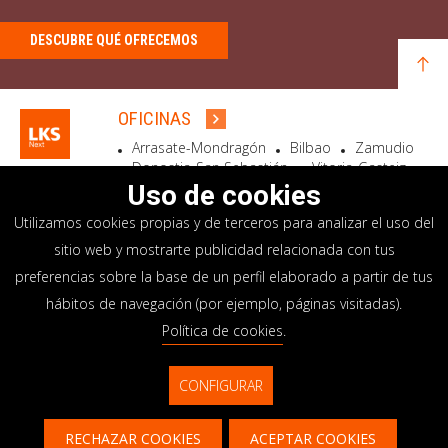
DESCUBRE QUÉ OFRECEMOS
OFICINAS
Arrasate-Mondragón
Bilbao
Zamudio
Donostia-San Sebastián
Vitoria-Gasteiz
Madrid
El Astillero
Bidart
Uso de cookies
Utilizamos cookies propias y de terceros para analizar el uso del
SEDE SOCIAL
sitio web y mostrarte publicidad relacionada con tus
Goiru, 7 Arrasate-Mondragón
preferencias sobre la base de un perfil elaborado a partir de tus
CP 20500 GIPUZKOA – SPAIN
hábitos de navegación (por ejemplo, páginas visitadas).
+34 900 84 14 14
Política de cookies
.
info@lksnext.com
CONFIGURAR
Aviso legal
Portal de privacidad
© LKS Next 2026
Política de cookies
Sistema interno información
RECHAZAR COOKIES
ACEPTAR COOKIES