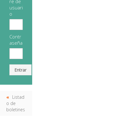
re de
usuari
o
Contr
aseña
Entrar
Listad
o de
boletines