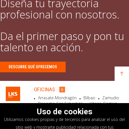
Diseña tu trayectoria
profesional con nosotros.
Da el primer paso y pon tu
talento en acción.
DESCUBRE QUÉ OFRECEMOS
OFICINAS
Arrasate-Mondragón
Bilbao
Zamudio
Donostia-San Sebastián
Vitoria-Gasteiz
Madrid
El Astillero
Bidart
Uso de cookies
Utilizamos cookies propias y de terceros para analizar el uso del
SEDE SOCIAL
sitio web y mostrarte publicidad relacionada con tus