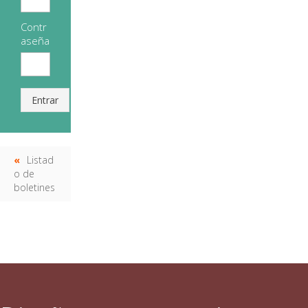
Contr
aseña
Entrar
Listad
o de
boletines