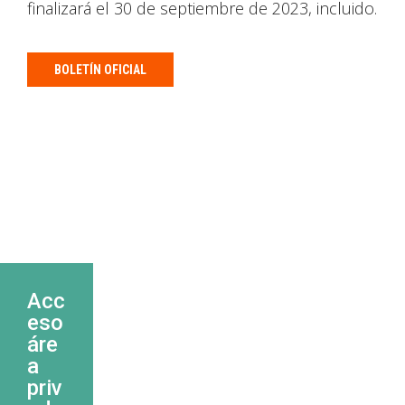
finalizará el 30 de septiembre de 2023, incluido.
BOLETÍN OFICIAL
Acc
eso
áre
a
priv