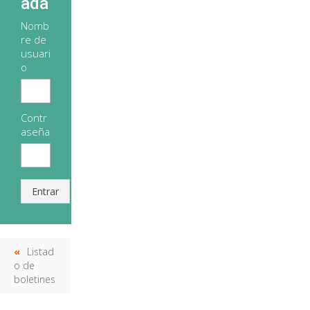
ada
Nomb
re de
usuari
o
Contr
aseña
Entrar
Listad
o de
boletines