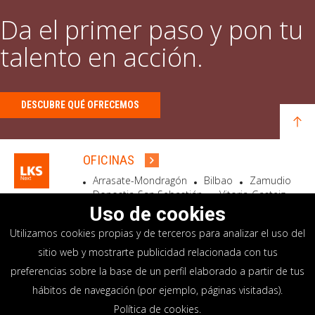
Da el primer paso y pon tu
talento en acción.
DESCUBRE QUÉ OFRECEMOS
OFICINAS
Arrasate-Mondragón
Bilbao
Zamudio
Donostia-San Sebastián
Vitoria-Gasteiz
Madrid
El Astillero
Bidart
Uso de cookies
Utilizamos cookies propias y de terceros para analizar el uso del
SEDE SOCIAL
sitio web y mostrarte publicidad relacionada con tus
Goiru, 7 Arrasate-Mondragón
preferencias sobre la base de un perfil elaborado a partir de tus
CP 20500 GIPUZKOA – SPAIN
hábitos de navegación (por ejemplo, páginas visitadas).
+34 900 84 14 14
Política de cookies
.