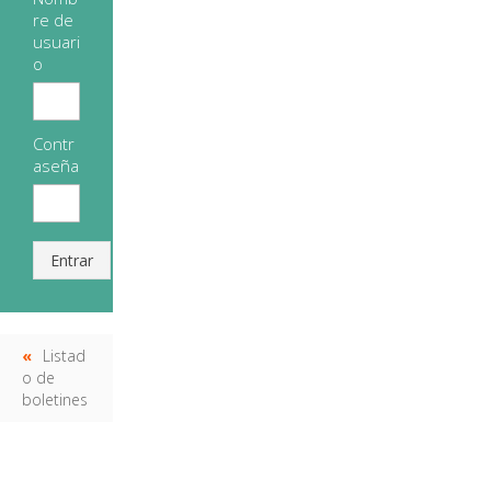
re de
usuari
o
Contr
aseña
Entrar
Listad
o de
boletines