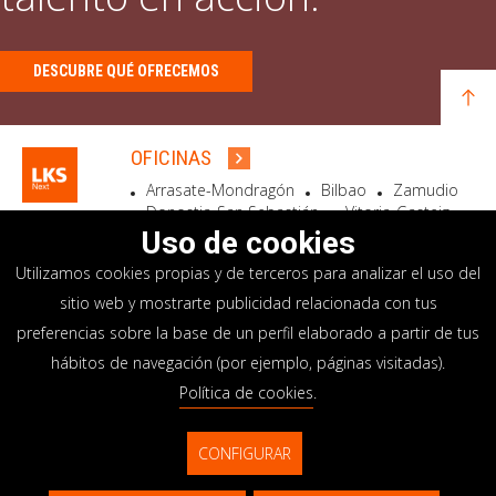
DESCUBRE QUÉ OFRECEMOS
OFICINAS
Arrasate-Mondragón
Bilbao
Zamudio
Donostia-San Sebastián
Vitoria-Gasteiz
Madrid
El Astillero
Bidart
Uso de cookies
Utilizamos cookies propias y de terceros para analizar el uso del
SEDE SOCIAL
sitio web y mostrarte publicidad relacionada con tus
Goiru, 7 Arrasate-Mondragón
preferencias sobre la base de un perfil elaborado a partir de tus
CP 20500 GIPUZKOA – SPAIN
hábitos de navegación (por ejemplo, páginas visitadas).
+34 900 84 14 14
Política de cookies
.
info@lksnext.com
CONFIGURAR
Aviso legal
Portal de privacidad
© LKS Next 2026
Política de cookies
Sistema interno información