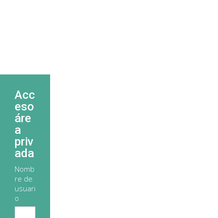
Acc
eso
áre
a
priv
ada
Nomb
re de
usuari
o