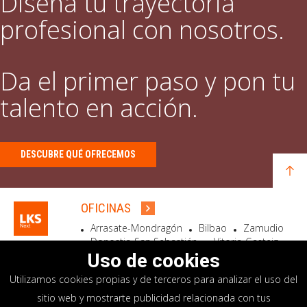
Diseña tu trayectoria
profesional con nosotros.
Da el primer paso y pon tu
talento en acción.
DESCUBRE QUÉ OFRECEMOS
OFICINAS
Arrasate-Mondragón
Bilbao
Zamudio
Donostia-San Sebastián
Vitoria-Gasteiz
Madrid
El Astillero
Bidart
Uso de cookies
Utilizamos cookies propias y de terceros para analizar el uso del
SEDE SOCIAL
sitio web y mostrarte publicidad relacionada con tus