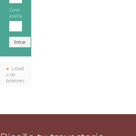
Contr
aseña
Entrar
Listad
o de
boletines