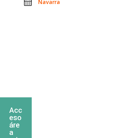
Navarra
Acc
eso
áre
a