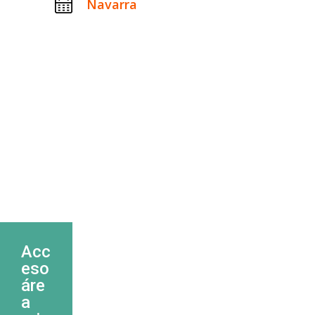
Navarra
Acc
eso
áre
a