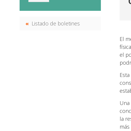
Listado de boletines
El m
físi
el p
podr
Esta
cons
esta
Una 
conc
la r
más 