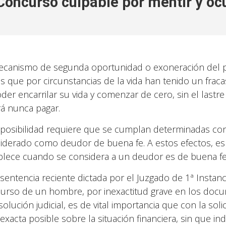
Concurso culpable por mentir y oc
ecanismo de segunda oportunidad o exoneración del pa
cas que por circunstancias de la vida han tenido un fr
oder encarrilar su vida y comenzar de cero, sin el last
á nunca pagar.
 posibilidad requiere que se cumplan determinadas cond
iderado como deudor de buena fe. A estos efectos, es e
blece cuando se considera a un deudor es de buena fe
sentencia reciente dictada por el Juzgado de 1ª Instanc
urso de un hombre, por inexactitud grave en los doc
esolución judicial, es de vital importancia que con la so
exacta posible sobre la situación financiera, sin que in