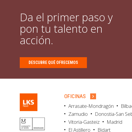
Da el primer paso y
pon tu talento en
acción.
DESCUBRE QUÉ OFRECEMOS
OFICINAS
Arrasate-Mondragón
Bilb
Zamudio
Donostia-San Se
Vitoria-Gasteiz
Madrid
El Astillero
Bidart