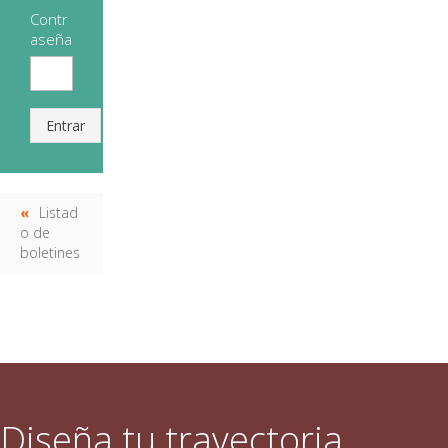
Contr
aseña
Entrar
Listad
o de
boletines
Diseña tu trayectoria