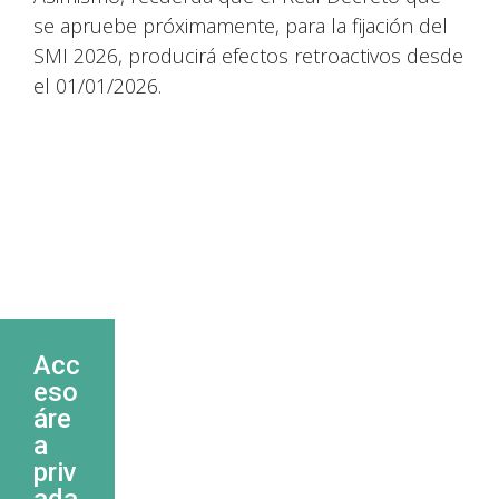
se apruebe próximamente, para la fijación del
SMI 2026, producirá efectos retroactivos desde
el 01/01/2026.
Acc
eso
áre
a
priv