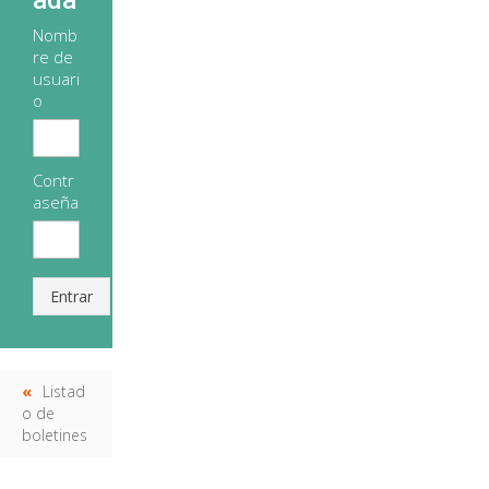
ada
Nomb
re de
usuari
o
Contr
aseña
Entrar
Listad
o de
boletines