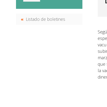
Listado de boletines
Segú
espe
vacu
subi
marz
que 
la v
dine