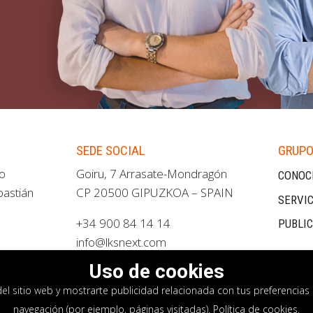
SEDE SOCIAL
GRUPO
ao
Goiru, 7 Arrasate-Mondragón
CONOC
bastián
CP 20500 GIPUZKOA – SPAIN
SERVIC
+34 900 84 14 14
PUBLI
info@lksnext.com
Uso de cookies
del sitio web y mostrarte publicidad relacionada con tus preferencias 
navegación (por ejemplo, páginas visitadas).
Política de cookies
.