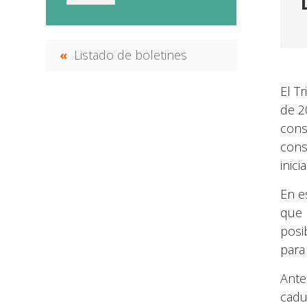
Listado de boletines
El T
de 2
cons
cons
inic
En e
que 
posi
para
Ante
cadu