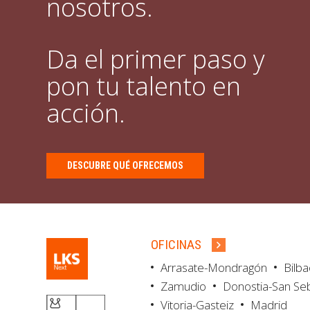
nosotros.
Da el primer paso y
pon tu talento en
acción.
DESCUBRE QUÉ OFRECEMOS
OFICINAS
Arrasate-Mondragón
Bilb
Zamudio
Donostia-San Se
Vitoria-Gasteiz
Madrid