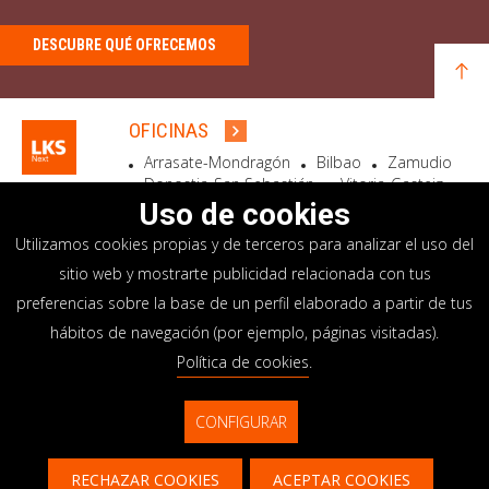
DESCUBRE QUÉ OFRECEMOS
OFICINAS
Arrasate-Mondragón
Bilbao
Zamudio
Donostia-San Sebastián
Vitoria-Gasteiz
Madrid
El Astillero
Bidart
Uso de cookies
Utilizamos cookies propias y de terceros para analizar el uso del
SEDE SOCIAL
sitio web y mostrarte publicidad relacionada con tus
Goiru, 7 Arrasate-Mondragón
preferencias sobre la base de un perfil elaborado a partir de tus
CP 20500 GIPUZKOA – SPAIN
hábitos de navegación (por ejemplo, páginas visitadas).
+34 900 84 14 14
Política de cookies
.
info@lksnext.com
CONFIGURAR
Aviso legal
Portal de privacidad
© LKS Next 2026
Política de cookies
Sistema interno información
RECHAZAR COOKIES
ACEPTAR COOKIES