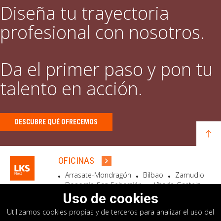
Diseña tu trayectoria
profesional con nosotros.
Da el primer paso y pon tu
talento en acción.
DESCUBRE QUÉ OFRECEMOS
OFICINAS
Arrasate-Mondragón
Bilbao
Zamudio
Donostia-San Sebastián
Vitoria-Gasteiz
Madrid
El Astillero
Bidart
Uso de cookies
Utilizamos cookies propias y de terceros para analizar el uso del
SEDE SOCIAL