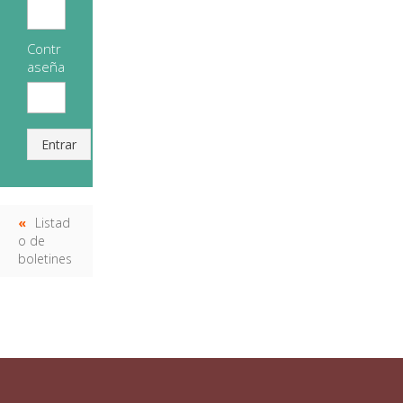
Contr
aseña
Entrar
Listad
o de
boletines