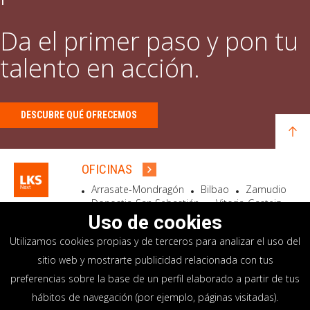
Da el primer paso y pon tu
talento en acción.
DESCUBRE QUÉ OFRECEMOS
OFICINAS
Arrasate-Mondragón
Bilbao
Zamudio
Donostia-San Sebastián
Vitoria-Gasteiz
Madrid
El Astillero
Bidart
Uso de cookies
Utilizamos cookies propias y de terceros para analizar el uso del
SEDE SOCIAL
sitio web y mostrarte publicidad relacionada con tus
Goiru, 7 Arrasate-Mondragón
preferencias sobre la base de un perfil elaborado a partir de tus
CP 20500 GIPUZKOA – SPAIN
hábitos de navegación (por ejemplo, páginas visitadas).
+34 900 84 14 14