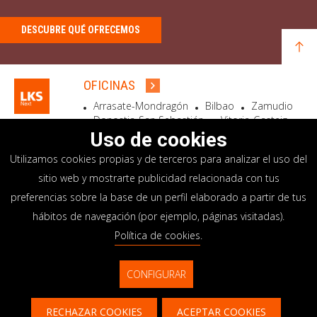
DESCUBRE QUÉ OFRECEMOS
OFICINAS
Arrasate-Mondragón
Bilbao
Zamudio
Donostia-San Sebastián
Vitoria-Gasteiz
Madrid
El Astillero
Bidart
Uso de cookies
Utilizamos cookies propias y de terceros para analizar el uso del
SEDE SOCIAL
sitio web y mostrarte publicidad relacionada con tus
Goiru, 7 Arrasate-Mondragón
preferencias sobre la base de un perfil elaborado a partir de tus
CP 20500 GIPUZKOA – SPAIN
hábitos de navegación (por ejemplo, páginas visitadas).
+34 900 84 14 14
Política de cookies
.
info@lksnext.com
CONFIGURAR
Aviso legal
Portal de privacidad
© LKS Next 2026
Política de cookies
Sistema interno información
RECHAZAR COOKIES
ACEPTAR COOKIES