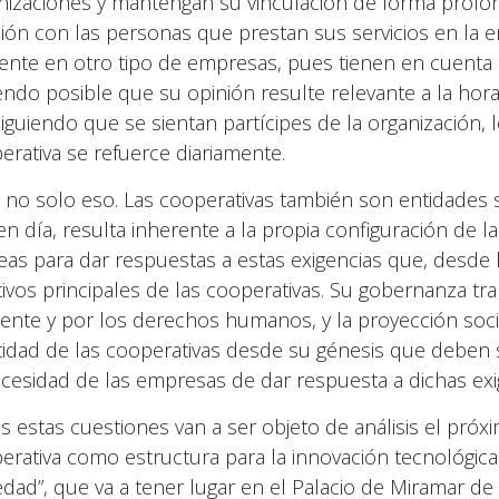
nizaciones y mantengan su vinculación de forma prolon
ción con las personas que prestan sus servicios en la
tente en otro tipo de empresas, pues tienen en cuent
endo posible que su opinión resulte relevante a la hor
iguiendo que se sientan partícipes de la organización, 
erativa se refuerce diariamente.
 no solo eso. Las cooperativas también son entidades 
en día, resulta inherente a la propia configuración de l
eas para dar respuestas a estas exigencias que, desde
tivos principales de las cooperativas. Su gobernanza t
ente y por los derechos humanos, y la proyección soci
tidad de las cooperativas desde su génesis que deben s
ecesidad de las empresas de dar respuesta a dichas exi
s estas cuestiones van a ser objeto de análisis el próxi
erativa como estructura para la innovación tecnológica
edad”, que va a tener lugar en el Palacio de Miramar d