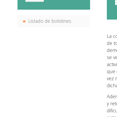
Listado de boletines
La c
de t
demo
se v
acti
que 
vez 
dich
Adem
y re
difi