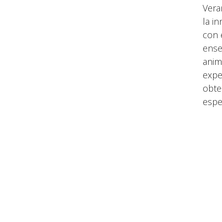
Vera
la i
con 
ense
anim
expe
obte
espe