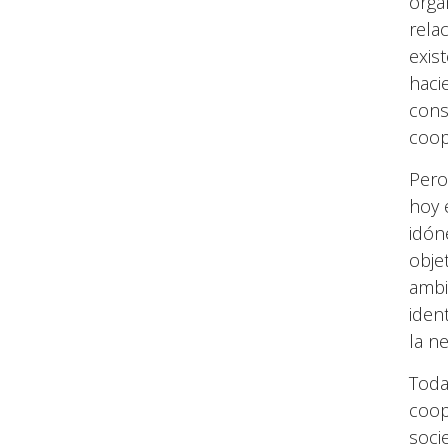
orga
rela
exis
haci
cons
coop
Pero
hoy 
idón
obje
ambi
iden
la n
Toda
coop
soci