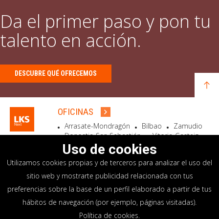
Da el primer paso y pon tu
talento en acción.
DESCUBRE QUÉ OFRECEMOS
OFICINAS
Arrasate-Mondragón
Bilbao
Zamudio
Donostia-San Sebastián
Vitoria-Gasteiz
Madrid
El Astillero
Bidart
Uso de cookies
Utilizamos cookies propias y de terceros para analizar el uso del
SEDE SOCIAL
sitio web y mostrarte publicidad relacionada con tus
Goiru, 7 Arrasate-Mondragón
preferencias sobre la base de un perfil elaborado a partir de tus
CP 20500 GIPUZKOA – SPAIN
hábitos de navegación (por ejemplo, páginas visitadas).
+34 900 84 14 14
Política de cookies
.