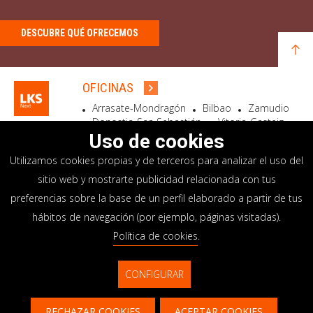
DESCUBRE QUÉ OFRECEMOS
OFICINAS
Arrasate-Mondragón
Bilbao
Zamudio
Donostia-San Sebastián
Vitoria-Gasteiz
Madrid
El Astillero
Bidart
Uso de cookies
Utilizamos cookies propias y de terceros para analizar el uso del
SEDE SOCIAL
sitio web y mostrarte publicidad relacionada con tus
Goiru, 7 Arrasate-Mondragón
preferencias sobre la base de un perfil elaborado a partir de tus
CP 20500 GIPUZKOA – SPAIN
hábitos de navegación (por ejemplo, páginas visitadas).
+34 900 84 14 14
Política de cookies
.
info@lksnext.com
CONFIGURAR
Aviso legal
Portal de privacidad
© LKS Next 2026
Política de cookies
Sistema interno información
RECHAZAR COOKIES
ACEPTAR COOKIES