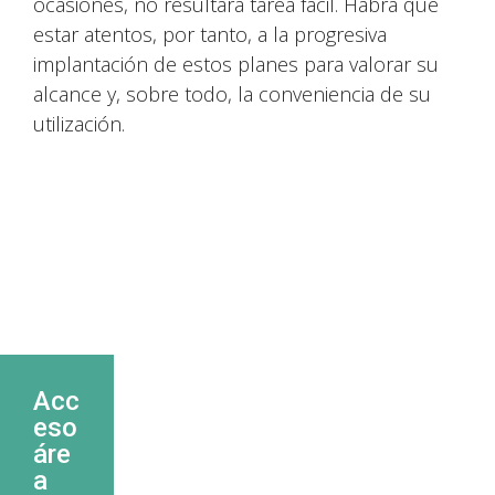
ocasiones, no resultará tarea fácil. Habrá que
estar atentos, por tanto, a la progresiva
implantación de estos planes para valorar su
alcance y, sobre todo, la conveniencia de su
utilización.
Acc
eso
áre
a