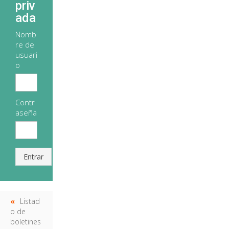
priv
ada
Nomb
re de
usuari
o
Contr
aseña
Entrar
Listad
o de
boletines