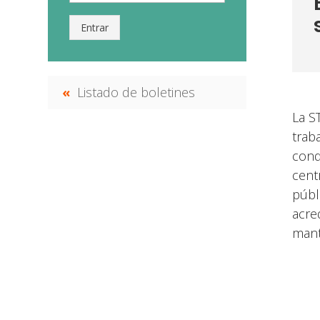
Entrar
Listado de boletines
La S
trab
condi
cent
públ
acre
manti