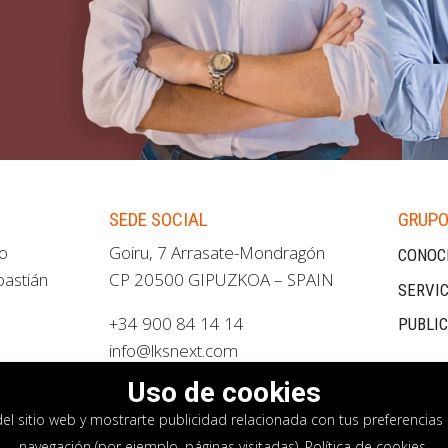
SEDE SOCIAL
GRUPO
ao
Goiru, 7 Arrasate-Mondragón
CONOC
bastián
CP 20500 GIPUZKOA – SPAIN
SERVIC
+34 900 84 14 14
PUBLI
info@lksnext.com
Uso de cookies
del sitio web y mostrarte publicidad relacionada con tus preferencias 
navegación (por ejemplo, páginas visitadas).
Política de cookies
.