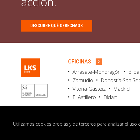
acción.
DESCUBRE QUÉ OFRECEMOS
OFICINAS
Arrasate-Mondragón
Bilb
Zamudio
Donostia-San Se
Vitoria-Gasteiz
Madrid
El Astillero
Bidart
Utilizamos cookies propias y de terceros para analizar el uso 
© LKS Next 2026
Aviso legal
Portal de 