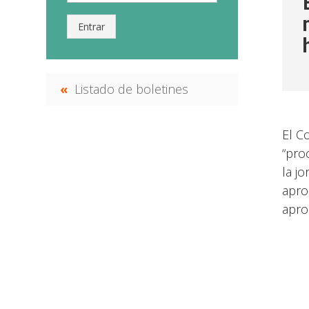
Entrar
Listado de boletines
El C
“pro
la j
apro
apro