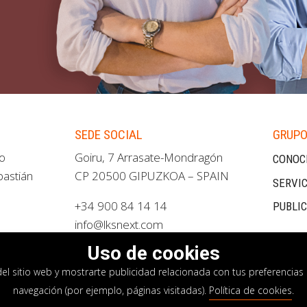
SEDE SOCIAL
GRUPO
ao
Goiru, 7 Arrasate-Mondragón
CONOC
bastián
CP 20500 GIPUZKOA – SPAIN
SERVIC
+34 900 84 14 14
PUBLI
info@lksnext.com
Uso de cookies
del sitio web y mostrarte publicidad relacionada con tus preferencias 
navegación (por ejemplo, páginas visitadas).
Política de cookies
.
privacidad
Política de cookies
Sistema interno i