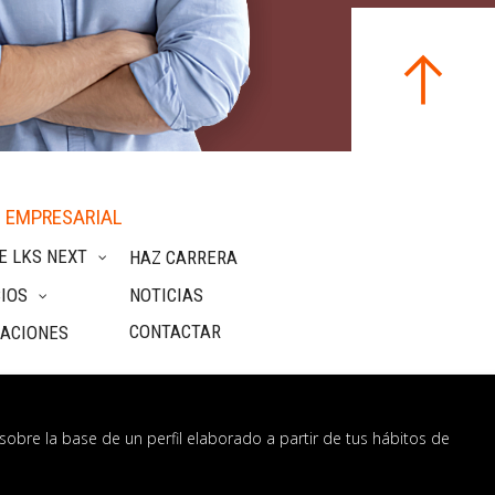
 EMPRESARIAL
E LKS NEXT
HAZ CARRERA
IOS
NOTICIAS
CONTACTAR
CACIONES
sobre la base de un perfil elaborado a partir de tus hábitos de
nformación