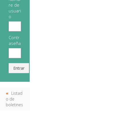
re de
usuari
o
Contr
aseña
Entrar
Listad
o de
boletines