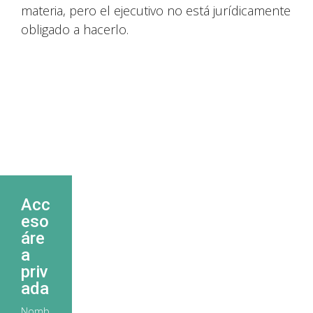
materia, pero el ejecutivo no está jurídicamente
obligado a hacerlo.
Acc
eso
áre
a
priv
ada
Nomb