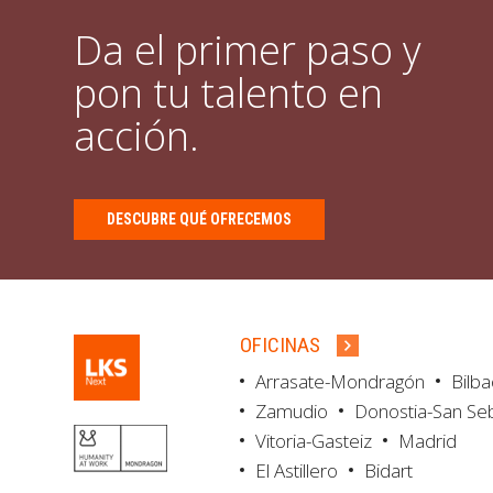
Da el primer paso y
pon tu talento en
acción.
DESCUBRE QUÉ OFRECEMOS
OFICINAS
Arrasate-Mondragón
Bilb
Zamudio
Donostia-San Se
Vitoria-Gasteiz
Madrid
El Astillero
Bidart