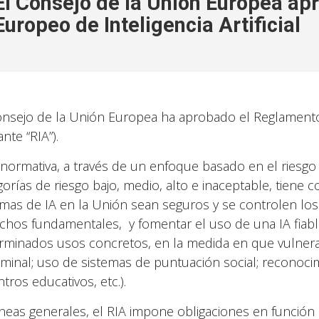
El Consejo de la Unión Europea ap
Europeo de Inteligencia Artificial
onsejo de la Unión Europea ha aprobado el Reglamento E
nte “RIA”).
 normativa, a través de un enfoque basado en el riesgo 
gorías de riesgo bajo, medio, alto e inaceptable, tiene c
emas de IA en la Unión sean seguros y se controlen los r
chos fundamentales, y fomentar el uso de una IA fiable
rminados usos concretos, en la medida en que vulnera
iminal; uso de sistemas de puntuación social; reconoc
tros educativos, etc.).
íneas generales, el RIA impone obligaciones en función 