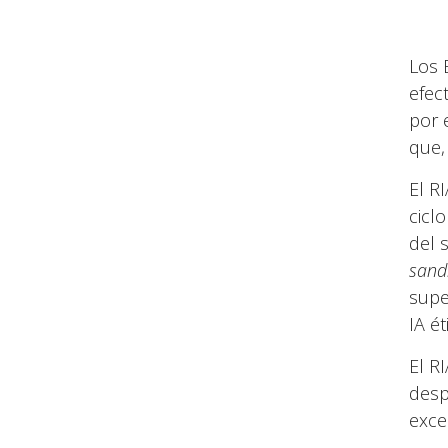
Los 
efec
por 
que,
El R
cicl
del 
sand
supe
IA ét
El RI
desp
exce