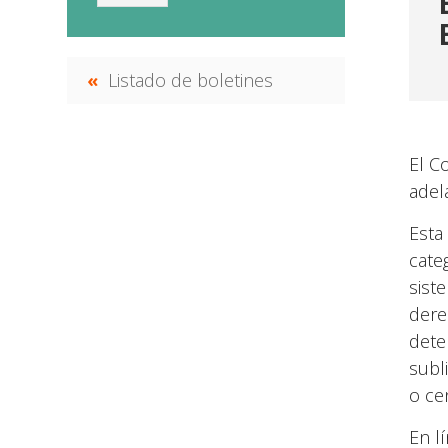
Listado de boletines
El C
adela
Esta
cate
sist
dere
dete
subl
o cen
En l