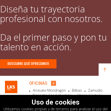
Diseña tu trayectoria
profesional con nosotros.
Da el primer paso y pon tu
talento en acción.
DESCUBRE QUÉ OFRECEMOS
OFICINAS
Arrasate-Mondragón
Bilbao
Zamudio
Donostia-San Sebastián
Vitoria-Gasteiz
Madrid
El Astillero
Bidart
Uso de cookies
Utilizamos cookies propias y de terceros para analizar el uso del