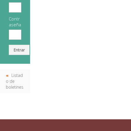
Contr
aseña
Entrar
Listad
o de
boletines