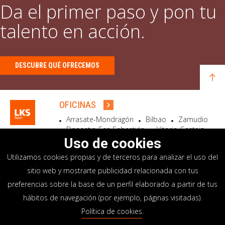
Da el primer paso y pon tu
talento en acción.
DESCUBRE QUÉ OFRECEMOS
OFICINAS
Arrasate-Mondragón
Bilbao
Zamudio
Donostia-San Sebastián
Vitoria-Gasteiz
Madrid
El Astillero
Bidart
Uso de cookies
Utilizamos cookies propias y de terceros para analizar el uso del
SEDE SOCIAL
sitio web y mostrarte publicidad relacionada con tus
Goiru, 7 Arrasate-Mondragón
preferencias sobre la base de un perfil elaborado a partir de tus
CP 20500 GIPUZKOA – SPAIN
hábitos de navegación (por ejemplo, páginas visitadas).
+34 900 84 14 14
Política de cookies
.
info@lksnext.com