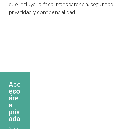
que incluye la ética, transparencia, seguridad,
privacidad y confidencialidad.
Acc
eso
áre
a
priv
ada
Nomb