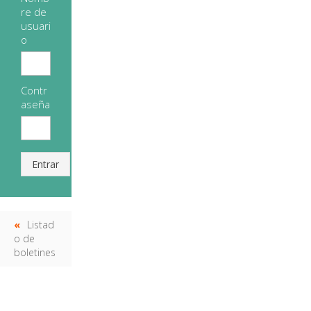
re de
usuari
o
Contr
aseña
Entrar
Listad
o de
boletines