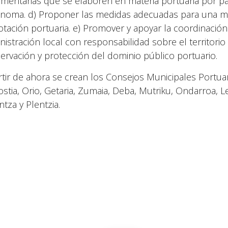
amentarias que se elaboren en materia portuaria por p
noma. d) Proponer las medidas adecuadas para una mayo
otación portuaria. e) Promover y apoyar la coordinación
nistración local con responsabilidad sobre el territorio
ervación y protección del dominio público portuario.
rtir de ahora se crean los Consejos Municipales Portua
stia, Orio, Getaria, Zumaia, Deba, Mutriku, Ondarroa, L
tza y Plentzia.