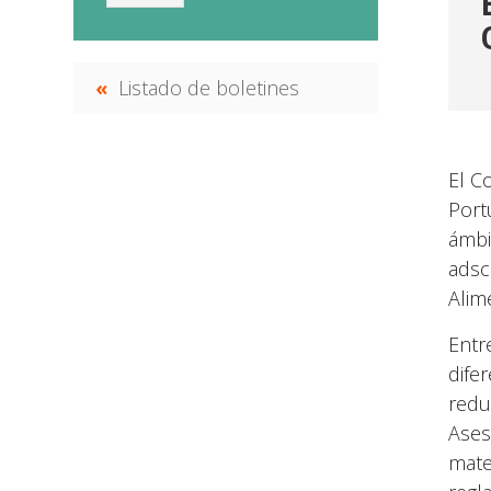
Listado de boletines
El C
Port
ámbi
adsc
Alim
Entr
dife
redu
Ases
mate