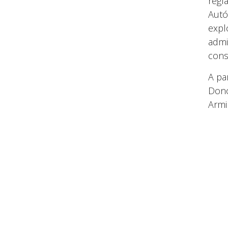
regl
Autó
expl
admi
cons
A pa
Dono
Armin