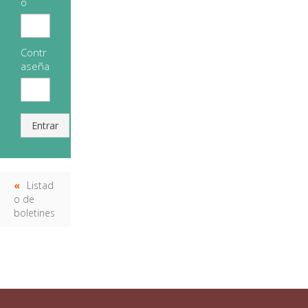
o
Contr
aseña
Entrar
Listad
o de
boletines