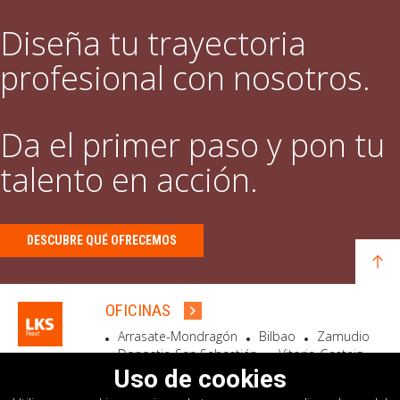
Diseña tu trayectoria
profesional con nosotros.
Da el primer paso y pon tu
talento en acción.
DESCUBRE QUÉ OFRECEMOS
OFICINAS
Arrasate-Mondragón
Bilbao
Zamudio
Donostia-San Sebastián
Vitoria-Gasteiz
Madrid
El Astillero
Bidart
Uso de cookies