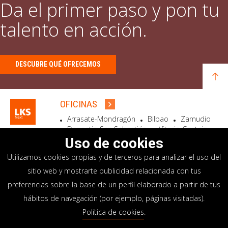
Da el primer paso y pon tu
talento en acción.
DESCUBRE QUÉ OFRECEMOS
OFICINAS
Arrasate-Mondragón
Bilbao
Zamudio
Donostia-San Sebastián
Vitoria-Gasteiz
Madrid
El Astillero
Bidart
Uso de cookies
Utilizamos cookies propias y de terceros para analizar el uso del
SEDE SOCIAL
sitio web y mostrarte publicidad relacionada con tus
Goiru, 7 Arrasate-Mondragón
preferencias sobre la base de un perfil elaborado a partir de tus
CP 20500 GIPUZKOA – SPAIN
hábitos de navegación (por ejemplo, páginas visitadas).
+34 900 84 14 14
Política de cookies
.
info@lksnext.com