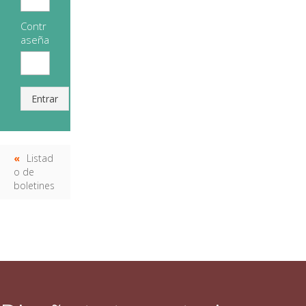
Contr
aseña
Entrar
Listad
o de
boletines