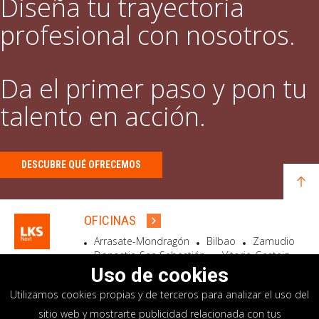
Diseña tu trayectoria
profesional con nosotros.
Da el primer paso y pon tu
talento en acción.
DESCUBRE QUÉ OFRECEMOS
OFICINAS
Arrasate-Mondragón
Bilbao
Zamudio
Donostia-San Sebastián
Vitoria-Gasteiz
Madrid
El Astillero
Bidart
Uso de cookies
Utilizamos cookies propias y de terceros para analizar el uso del
SEDE SOCIAL
sitio web y mostrarte publicidad relacionada con tus