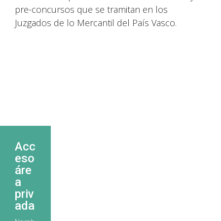
pre-concursos que se tramitan en los
Juzgados de lo Mercantil del País Vasco.
Acc
eso
áre
a
priv
ada