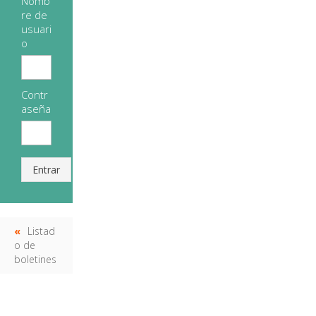
Nomb
re de
usuari
o
Contr
aseña
Entrar
Listad
o de
boletines