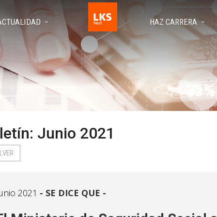
ACTUALIDAD
HAZ CARRERA
letín: Junio 2021
LVER
unio 2021
SE DICE QUE -